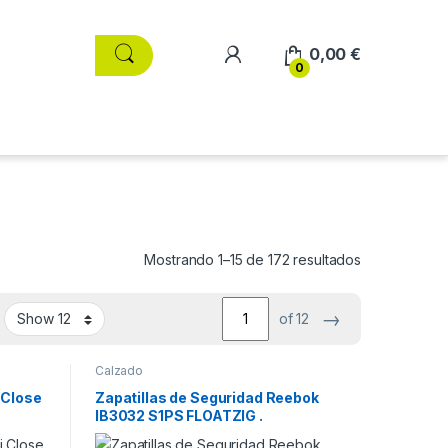
0,00
€
0
Ordenado por
Mostrando 1–15 de 172 resultados
→
of 12
Calzado
 Close
Zapatillas de Seguridad Reebok
IB3032 S1PS FLOATZIG .