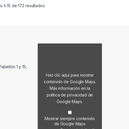
Ordenado por popularidad
 1–15 de 172 resultados
Mostrar contenido de Google Maps
abellón 1 y 15,
Haz clic aquí para mostrar
contenido de Google Maps.
Más información en la
política de privacidad de
Google Maps
.
Mostrar siempre contenido
de Google Maps