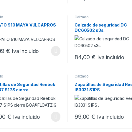
Este producto tiene múltiples
do
Calzado
TO 910 MAYA VULCAPROS
Calzado de seguridad DC
DC60502 s3s.
09
€
Iva incluido
producto tiene múltiples variantes. Las opciones se pueden elegir en
84,00
€
Iva incluido
Este producto tiene múltiples
do
Calzado
tillas de Seguridad Reebok
Zapatillas de Seguridad Re
37 S1PS cierre
IB3031 S1PS .
FLOATZIG .
,00
€
99,00
€
Iva incluido
Iva incluido
producto tiene múltiples variantes. Las opciones se pueden elegir en
Este producto tiene múltiples