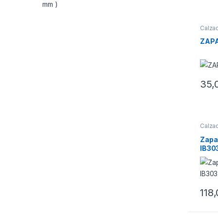
Calza
ZAPA
35,
Este 
Calza
Zapa
IB30
BOA®
118
Este 