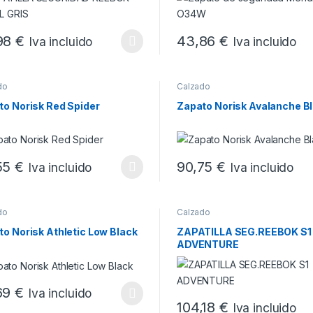
98
€
43,86
€
Iva incluido
Iva incluido
producto tiene múltiples variantes. Las opciones se pueden elegir en
Este producto tiene múltiples
do
Calzado
to Norisk Red Spider
Zapato Norisk Avalanche B
55
€
90,75
€
Iva incluido
Iva incluido
producto tiene múltiples variantes. Las opciones se pueden elegir en
Este producto tiene múltiples
do
Calzado
o Norisk Athletic Low Black
ZAPATILLA SEG.REEBOK S1
ADVENTURE
69
€
Iva incluido
producto tiene múltiples variantes. Las opciones se pueden elegir en
104,18
€
Iva incluido