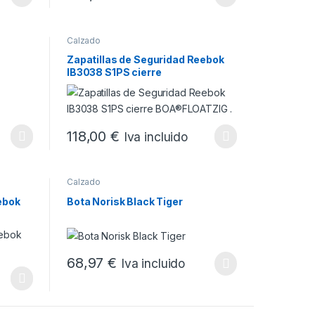
 variantes. Las opciones se pueden elegir en la página de producto
Este producto tiene múltiples variantes. Las opciones
Calzado
Zapatillas de Seguridad Reebok
IB3038 S1PS cierre
BOA®FLOATZIG .
 la página de producto
118,00
€
Iva incluido
 variantes. Las opciones se pueden elegir en la página de producto
Este producto tiene múltiples variantes. Las opciones
Calzado
ebok
Bota Norisk Black Tiger
68,97
€
Iva incluido
Este producto tiene múltiples variantes. Las opciones
 la página de producto
 variantes. Las opciones se pueden elegir en la página de producto