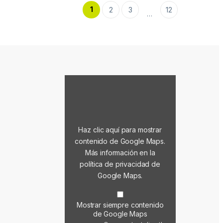
1
2
3
12
…
Mostrar contenido de Google Maps
Haz clic aquí para mostrar
contenido de Google Maps.
Más información en la
política de privacidad de
Google Maps
.
Mostrar siempre contenido
de Google Maps