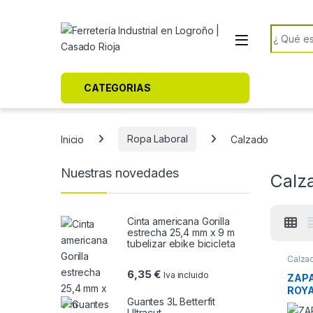
Skip to navigation
Skip to content
Search f
CATEGORIAS
Inicio
Ropa Laboral
Calzado
Nuestras novedades
Calz
Cinta americana Gorilla
estrecha 25,4 mm x 9 m
tubelizar ebike bicicleta
Calza
6,35
€
Iva incluido
ZAPA
ROYA
Guantes 3L Betterfit
Ultracut