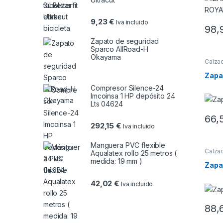
9,23
€
Iva incluido
98,
Este 
Zapato de seguridad
Sparco AllRoad-H
Okayama
Calza
Zapa
Compresor Silence-24
Imcoinsa 1 HP depósito 24
Lts 04624
66,
Este 
292,15
€
Iva incluido
Manguera PVC flexible
Calza
Aqualatex rollo 25 metros (
medida: 19 mm )
Zapat
42,02
€
Iva incluido
88,
Este 