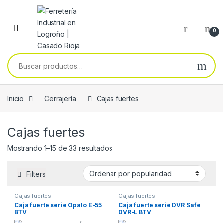
Skip to navigation
Skip to content
0
Buscar por:
Inicio
Cerrajería
Cajas fuertes
Cajas fuertes
Ordenado por popularidad
Mostrando 1–15 de 33 resultados
Filters
Cajas fuertes
Cajas fuertes
Caja fuerte serie Ópalo E-55
Caja fuerte serie DVR Safe
BTV
DVR-L BTV