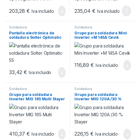
203,28
€
235,04
€
Iva incluido
Iva incluido
Soldadura
Soldadura
Pantalla electrónica de
Grupo para soldadura Mini
soldadura Solter Optimatic
Inverter +M 145A Cevik
55
116,89
€
Iva incluido
33,42
€
Iva incluido
Soldadura
Soldadura
Grupo para soldadura
Grupo para soldadura
Inverter MIG 165 Multi Stayer
Inverter MIG 120A /30 %
Stayer
410,37
€
226,15
€
Iva incluido
Iva incluido