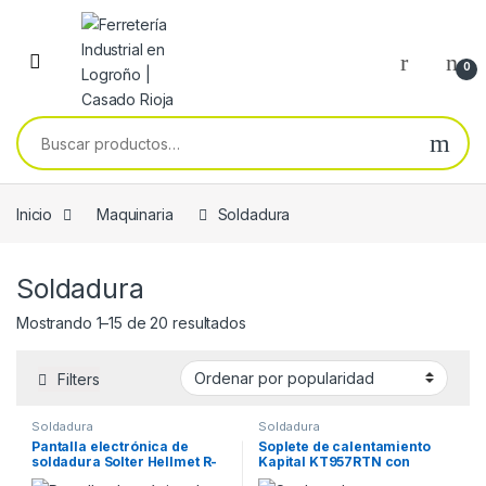
Skip to navigation
Skip to content
0
Buscar por:
Inicio
Maquinaria
Soldadura
Soldadura
Ordenado por popularidad
Mostrando 1–15 de 20 resultados
Filters
Soldadura
Soldadura
Pantalla electrónica de
Soplete de calentamiento
soldadura Solter Hellmet R-
Kapital KT957RTN con
10
manguera de 2m