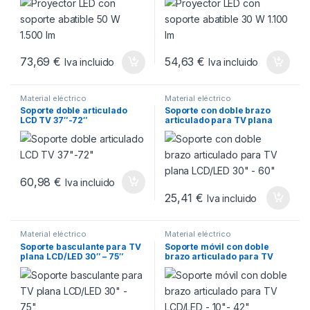
73,69
€
54,63
€
Iva incluido
Iva incluido
Material eléctrico
Material eléctrico
Soporte doble articulado
Soporte con doble brazo
LCD TV 37″-72″
articulado para TV plana
LCD/LED 30″ – 60″
60,98
€
Iva incluido
25,41
€
Iva incluido
Material eléctrico
Material eléctrico
Soporte basculante para TV
Soporte móvil con doble
plana LCD/LED 30″ – 75″
brazo articulado para TV
LCD/LED – 10″- 42″