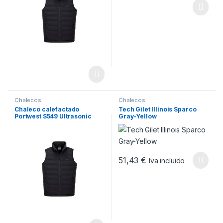
Chalecos
Chalecos
Chaleco calefactado
Tech Gilet Illinois Sparco
Portwest S549 Ultrasonic
Gray-Yellow
Heated Tunnel negro
51,43
€
Iva incluido
Este producto tiene múltiples v