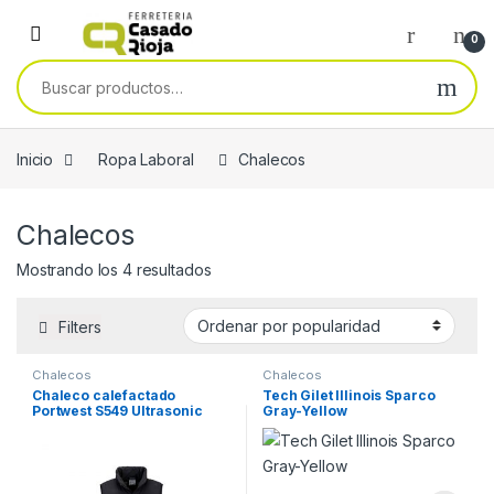
Skip to navigation
Skip to content
0
Buscar por:
Inicio
Ropa Laboral
Chalecos
Chalecos
Ordenado por popularidad
Mostrando los 4 resultados
Filters
Chalecos
Chalecos
Chaleco calefactado
Tech Gilet Illinois Sparco
Portwest S549 Ultrasonic
Gray-Yellow
Heated Tunnel negro