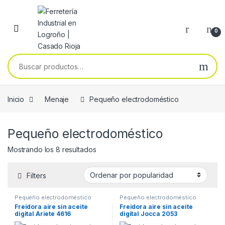
Skip to navigation
Skip to content
0
Buscar por:
Inicio
Menaje
Pequeño electrodoméstico
Pequeño electrodoméstico
Ordenado por popularidad
Mostrando los 8 resultados
Filters
Pequeño electrodoméstico
Pequeño electrodoméstico
Freidora aire sin aceite
Freidora aire sin aceite
digital Ariete 4616
digital Jocca 2053
capacidad 2,6 L
capacidad 3,8 L