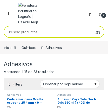
Skip to navigation
Skip to content
0
Buscar por:
Inicio
Químicos
Adhesivos
Adhesivos
Ordenado por popularidad
Mostrando 1–15 de 23 resultados
Filters
Adhesivos
Adhesivos
Cinta americana Gorilla
Adhesivo Ceys Total Tech
estrecha 25,4 mm x 9 m
Gris 290ml ( +40% de
tubelizar ebike bicicleta
agarre )