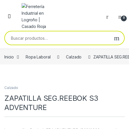
Skip to navigation
Skip to content
0
Buscar por:
Inicio
Ropa Laboral
Calzado
ZAPATILLA SEG.R
Calzado
ZAPATILLA SEG.REEBOK S3
ADVENTURE