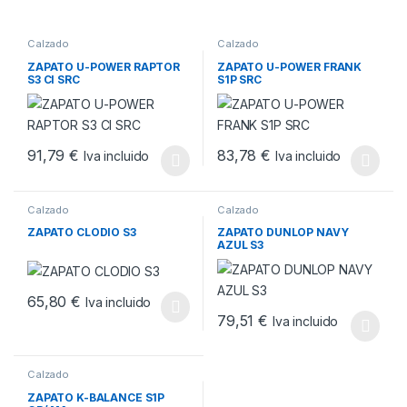
Calzado
Calzado
ZAPATO U-POWER RAPTOR
ZAPATO U-POWER FRANK
S3 CI SRC
S1P SRC
91,79
€
83,78
€
Iva incluido
Iva incluido
Este producto tiene múltiples variantes. Las opciones se pueden
Este producto tiene múltiples v
Calzado
Calzado
ZAPATO CLODIO S3
ZAPATO DUNLOP NAVY
AZUL S3
65,80
€
Iva incluido
Este producto tiene múltiples variantes. Las opciones se pueden
79,51
€
Iva incluido
Este producto tiene múltiples v
Calzado
ZAPATO K-BALANCE S1P