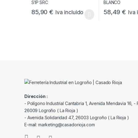
85,90
€
58,49
€
Iva incluido
Iva 
Este producto tiene múltiples variantes. Las opcione
Este producto tie
Dirección :
- Polígono Industrial Cantabria 1, Avenida Mendavia 16, - P
26009 Logroño ( La Rioja )
- Avenida Solidaridad 47, 26003 Logroño ( La Rioja )
E-mail: marketing@casadorioja.com