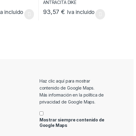
93,57
€
va incluido
Iva incluido
e producto
ones se pueden elegir en la página de producto
tiene múltiples variantes. Las opciones se pueden elegir en la págin
Este producto tiene múltiples variantes. Las o
Mostrar contenido de Google Maps
Haz clic aquí para mostrar
contenido de Google Maps.
Más información en la
política de
privacidad de Google Maps
.
Mostrar siempre contenido de
Google Maps