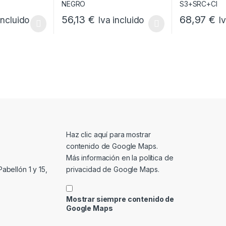
56,13
€
68,97
€
incluido
Iva incluido
I
s se pueden elegir en la página de producto
ne múltiples variantes. Las opciones se pueden elegir en la página d
Este producto tiene múltiples variantes. Las opci
Este producto 
Mostrar contenido de Google Maps
Haz clic aquí para mostrar
contenido de Google Maps.
Más información en la
política de
privacidad de Google Maps
.
abellón 1 y 15,
Mostrar siempre contenido de
Google Maps