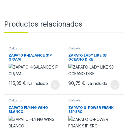
Productos relacionados
Calzado
Calzado
ZAPATO K-BALANCE S1P
ZAPATO LADY LIKE S3
GR/AM
OCEANO DIKE
115,35
€
90,75
€
Iva incluido
Iva incluido
Este producto tiene múltiples variantes. Las opciones se pueden
Este producto tiene múltiples v
Calzado
Calzado
ZAPATO FLYING WING
ZAPATO U-POWER FRANK
BLANCO
S1P SRC