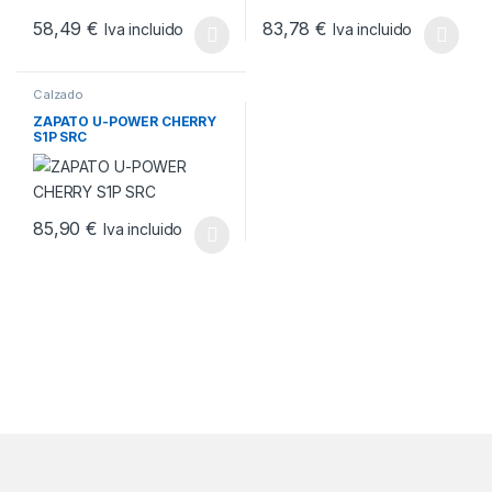
58,49
€
83,78
€
Iva incluido
Iva incluido
Este producto tiene múltiples variantes. Las opciones se pueden
Este producto tiene múltiples v
Calzado
ZAPATO U-POWER CHERRY
S1P SRC
85,90
€
Iva incluido
Este producto tiene múltiples variantes. Las opciones se pueden