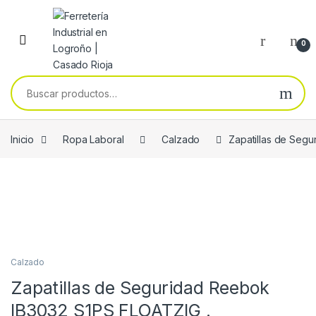
Skip to navigation
Skip to content
0
Buscar por:
Inicio
Ropa Laboral
Calzado
Zapatillas de Seg
Calzado
Zapatillas de Seguridad Reebok
IB3032 S1PS FLOATZIG .