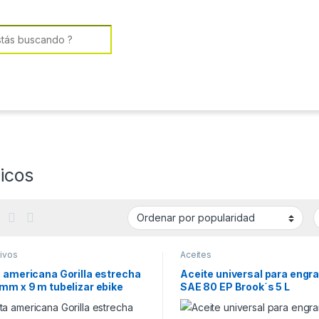
or:
icos
ivos
Aceites
 americana Gorilla estrecha
Aceite universal para engr
mm x 9 m tubelizar ebike
SAE 80 EP Brook´s 5 L
leta