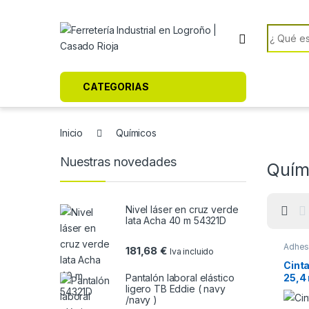
Skip to navigation
Skip to content
Search f
CATEGORIAS
Inicio
Químicos
Nuestras novedades
Quím
Nivel láser en cruz verde
lata Acha 40 m 54321D
Adhes
181,68
€
Iva incluido
Cinta
Pantalón laboral elástico
25,4 
ligero TB Eddie ( navy
bicic
/navy )