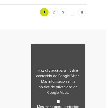
1
2
3
11
…
Mostrar contenido de Google Maps
Haz clic aquí para mostrar
contenido de Google Maps.
Más información en la
política de privacidad de
Google Maps
.
Mostrar siempre contenido