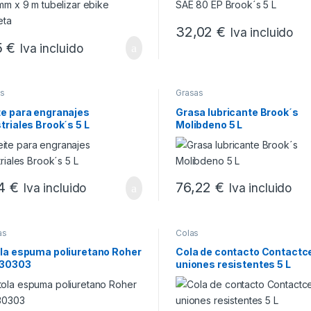
32,02
€
Iva incluido
5
€
Iva incluido
es
Grasas
te para engranajes
Grasa lubricante Brook´s
triales Brook´s 5 L
Molibdeno 5 L
14
€
76,22
€
Iva incluido
Iva incluido
as
Colas
ola espuma poliuretano Roher
Cola de contacto Contactc
30303
uniones resistentes 5 L