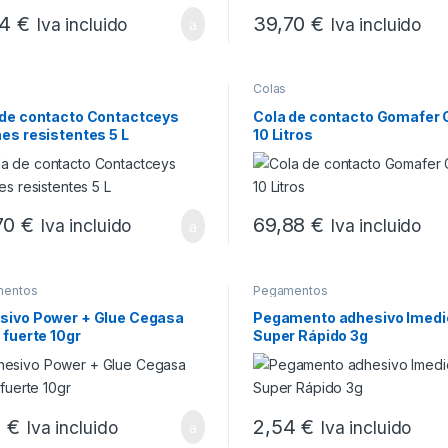
14
€
39,70
€
Iva incluido
Iva incluido
Colas
 de contacto Contactceys
Cola de contacto Gomafer
es resistentes 5 L
10 Litros
70
€
69,88
€
Iva incluido
Iva incluido
mentos
Pegamentos
sivo Power + Glue Cegasa
Pegamento adhesivo Imedi
 fuerte 10gr
Super Rápido 3g
1
€
2,54
€
Iva incluido
Iva incluido