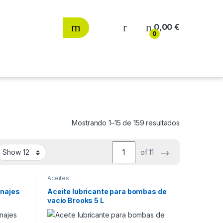
0,00
€
0
Ordenado por
Mostrando 1–15 de 159 resultados
→
of 11
Aceites
anajes
Aceite lubricante para bombas de
vacío Brooks 5 L