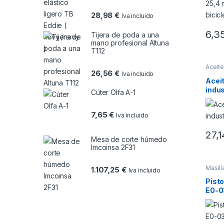
28,98
€
Iva incluido
6,3
Tijera de poda a una
mano profesional Altuna
T112
Aceit
26,56
€
Iva incluido
Acei
indus
Cúter Olfa A-1
7,65
€
Iva incluido
27,
Mesa de corte húmedo
Imcoinsa 2F31
Masill
1.107,25
€
Iva incluido
Pist
E0-0