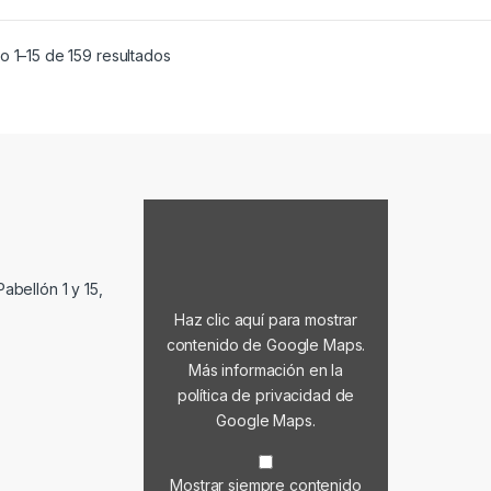
Ordenado por popularidad
 1–15 de 159 resultados
Mostrar contenido de Google Maps
abellón 1 y 15,
Haz clic aquí para mostrar
contenido de Google Maps.
Más información en la
política de privacidad de
Google Maps
.
Mostrar siempre contenido