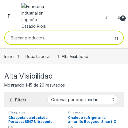
Skip to navigation
Skip to content
0
Buscar por:
Inicio
Ropa Laboral
Alta Visibilidad
Alta Visibilidad
Ordenado por popularidad
Mostrando 1–15 de 26 resultados
Filters
Chaquetas
Chalecos
Chaqueta calefactada
Chaleco refrigerante
Portwest S547 Ultrasonic
amarillo Bodycool Smart-X
Heated Tunnel negro
Inuteq