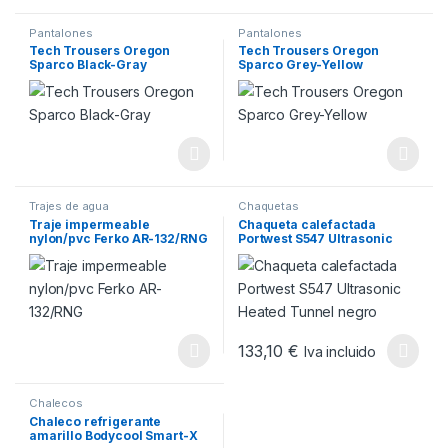
Pantalones
Pantalones
Tech Trousers Oregon
Tech Trousers Oregon
Sparco Black-Gray
Sparco Grey-Yellow
Trajes de agua
Chaquetas
Traje impermeable
Chaqueta calefactada
nylon/pvc Ferko AR-132/RNG
Portwest S547 Ultrasonic
Heated Tunnel negro
133,10
€
Iva incluido
Este producto tiene múltiples v
Chalecos
Chaleco refrigerante
amarillo Bodycool Smart-X