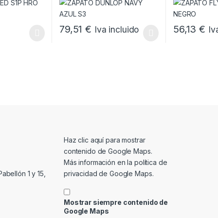
79,51
€
56,13
€
Iva incluido
Iv
s se pueden elegir en la página de producto
ne múltiples variantes. Las opciones se pueden elegir en la página d
Este producto tiene múltiples variantes. Las opci
Este producto 
Mostrar contenido de Google Maps
Haz clic aquí para mostrar
contenido de Google Maps.
Más información en la
política de
privacidad de Google Maps
.
abellón 1 y 15,
Mostrar siempre contenido de
Google Maps