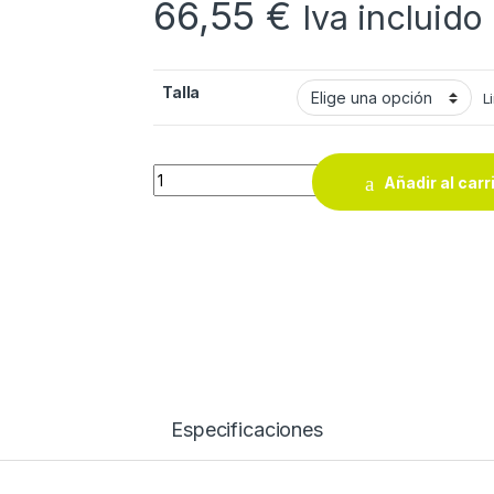
66,55
€
Iva incluido
Talla
L
Zapato Norisk Red Spider quantity
Añadir al carr
Especificaciones