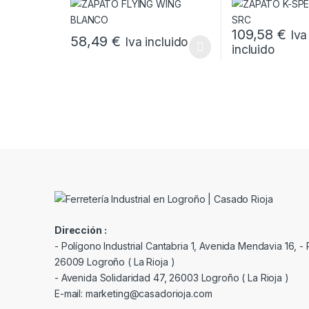
109,58
€
Iva
58,49
€
Iva incluido
incluido
Este producto tiene múltiples variantes. Las opcione
Este producto tie
Dirección :
- Polígono Industrial Cantabria 1, Avenida Mendavia 16, - P
26009 Logroño ( La Rioja )
- Avenida Solidaridad 47, 26003 Logroño ( La Rioja )
E-mail: marketing@casadorioja.com