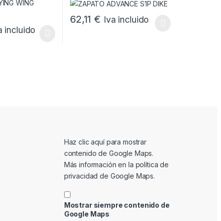
62,11
€
Iva incluido
Este producto tiene múltiples variantes. Las o
a incluido
e producto
ones se pueden elegir en la página de producto
tiene múltiples variantes. Las opciones se pueden elegir en la págin
Mostrar contenido de Google Maps
Haz clic aquí para mostrar
contenido de Google Maps.
Más información en la
política de
privacidad de Google Maps
.
Mostrar siempre contenido de
Google Maps