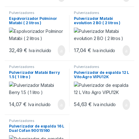
Pulverizadores
Pulverizadores
Espolvorizador Polminor
Pulverizador Matabi
Matabi ( 2 litros )
evolution 2 BO ( 2 litros )
32,49
€
17,04
€
Iva incluido
Iva incluido
Pulverizadores
Pulverizadores
Pulverizador Matabi Berry
Pulverizador de espalda 12 L
1.5 ( 1 litro )
Vito Agro VIPU12K
14,07
€
54,63
€
Iva incluido
Iva incluido
Pulverizadores
Pulverizador de espalda 16 L
Dual Cofan 90015160