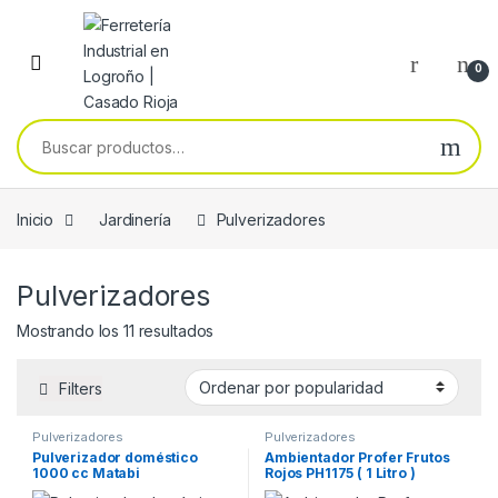
Skip to navigation
Skip to content
0
Buscar por:
Inicio
Jardinería
Pulverizadores
Pulverizadores
Ordenado por popularidad
Mostrando los 11 resultados
Filters
Pulverizadores
Pulverizadores
Pulverizador doméstico
Ambientador Profer Frutos
1000 cc Matabi
Rojos PH1175 ( 1 Litro )