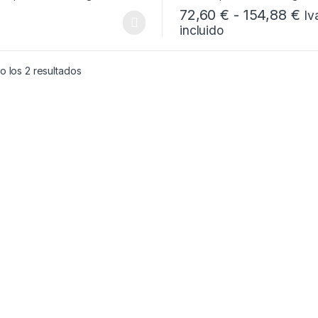
Ra
72,60
€
-
154,88
€
Iv
incluido
Este producto tiene múltiples
Ordenado por popularidad
 los 2 resultados
de 71,15 € hasta 711,48 €