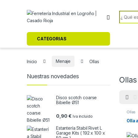
Skip to navigation
Skip to content
Search f
CATEGORIAS
Inicio
Menaje
Ollas
Nuestras novedades
Ollas
Disco scotch coarse
Bibielle Ø51
Ollas
0,90
€
Iva incluido
Olla 
Estantería Stabil Rivet L
Garage Kits ( 192 x 100 x
50 cm )