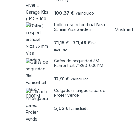
100,37
€
Iva incluido
Rollo césped artificial Niza
35 mm Visa Garden
Mostrando
Rango de precios: des
71,15
€
711,48
€
-
Iva
incluido
Gafas de seguridad 3M
Fahrenheit 71360-00011M
12,91
€
Iva incluido
Colgador manguera pared
Profer verde
5,02
€
Iva incluido