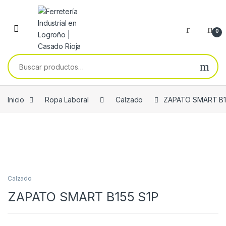
Skip to navigation
Skip to content
0
Buscar por:
Inicio
Ropa Laboral
Calzado
ZAPATO SMART B1
Calzado
ZAPATO SMART B155 S1P