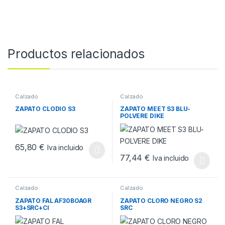
Productos relacionados
Calzado
Calzado
ZAPATO CLODIO S3
ZAPATO MEET S3 BLU-
POLVERE DIKE
65,80
€
Iva incluido
Este producto tiene múltiples variantes. Las opciones se pueden
77,44
€
Iva incluido
Este producto tiene múltiples v
Calzado
Calzado
ZAPATO FAL AF30BOAGR
ZAPATO CLORO NEGRO S2
S3+SRC+CI
SRC