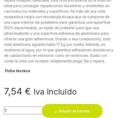
repara múltiples materiales. Esta cinta extrafuerte es la solución
ideal para conseguir reparaciones duraderas y resistentes en
casi todos los materiales y superficies. Se trata de una cinta
reparadora negra con tecnología tricapa que se compone de
una capa exterior de polietileno para garantizar una superficie
100% impermeable, un tejido de poliéster para que sea
ultrarresistente y una superficie adhesiva de elastómero para
ofrecer una gran adherencia. Gracias a esa composición, esta
cinta americana aguanta hasta 17 kg por vuelta. Además, es
resistente al agua, por lo que garantiza adhesiones duraderas y
de calidad tanto en interiores como en exteriores. Basta con
cortar la cinta con la mano: simplemente pega, fija y repara.
Ficha técnica
7,54
€
Iva incluido
Cinta extra fuerte Tappex Power Tape gris ( 5 metros ) quanti
Añadir al carrito