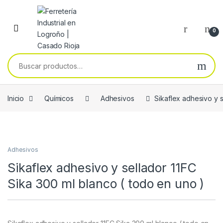
Skip to navigation
Skip to content
0
Buscar por:
Inicio
Químicos
Adhesivos
Sikaflex adhesivo y s
Adhesivos
Sikaflex adhesivo y sellador 11FC
Sika 300 ml blanco ( todo en uno )