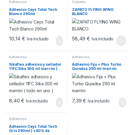
Adhesivos
Calzado
Adhesivo Ceys Total Tech
ZAPATO FLYING WING
Blanco 290ml
BLANCO
10,14
€
58,49
€
Iva incluido
Iva incluido
Este producto tiene múltiples v
Adhesivos
Adhesivos
Sikaflex adhesivo y sellador
Adhesivo Fija + Plus Turbo
11FC Sika 300 ml marrón (
Quiadsa 290 ml marrón
todo en uno )
8,40
€
7,39
€
Iva incluido
Iva incluido
Adhesivos
Adhesivo Ceys Total Tech
Gris 290ml ( +40% de
agarre )