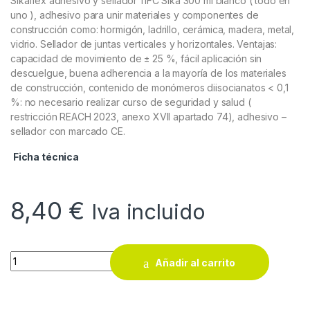
Sikaflex adhesivo y sellador 11FC Sika 300 ml blanco ( todo en
uno ), adhesivo para unir materiales y componentes de
construcción como: hormigón, ladrillo, cerámica, madera, metal,
vidrio. Sellador de juntas verticales y horizontales. Ventajas:
capacidad de movimiento de ± 25 %, fácil aplicación sin
descuelgue, buena adherencia a la mayoría de los materiales
de construcción, contenido de monómeros diisocianatos < 0,1
%: no necesario realizar curso de seguridad y salud (
restricción REACH 2023, anexo XVII apartado 74), adhesivo –
sellador con marcado CE.
Ficha técnica
8,40
€
Iva incluido
Sikaflex adhesivo y sellador 11FC Sika 300 ml blanco ( todo en 
Añadir al carrito