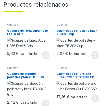
Productos relacionados
Guantes
Guantes
Guantes de látex Juba H256
Guantes de poliester y látex
Feel & Grip
TB 302 Grip
5,63
€
2,27
€
Iva incluido
Iva incluido
Este producto tiene múltiples variantes. Las opciones se pueden
Este producto tiene múltiples v
Guantes
Guantes
Guantes de algodón,
Guantes de poliuretano
poliéster y látex TB 30OB
Juba Power Cut DY008SP
Grip
17,36
€
Iva incluido
Este producto tiene múltiples v
2,42
€
Iva incluido
Este producto tiene múltiples variantes. Las opciones se pueden