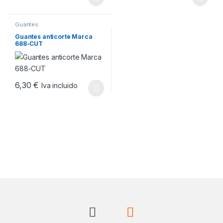
Este producto tiene múltiples variantes. Las opciones se pueden
Este producto tiene múltiples v
Guantes
Guantes anticorte Marca
688-CUT
6,30
€
Iva incluido
Este producto tiene múltiples variantes. Las opciones se pueden