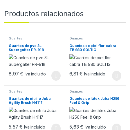
Productos relacionados
Guantes
Guantes
Guantes de pvc 3L
Guantes de piel flor cabra
Supergalter PR-918
TB 980 SOLTIG
8,97
€
6,81
€
Iva incluido
Iva incluido
Este producto tiene múltiples variantes. Las opciones se pueden
Este producto tiene múltiples v
Guantes
Guantes
Guantes de nitrilo Juba
Guantes de látex Juba H256
Agility Brush H4117
Feel & Grip
5,57
€
5,63
€
Iva incluido
Iva incluido