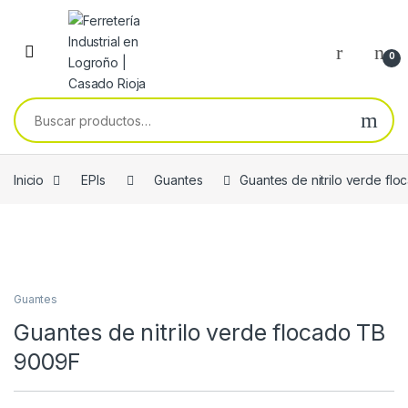
Skip to navigation
Skip to content
0
Buscar por:
Inicio
EPIs
Guantes
Guantes de nitrilo verde fl
Guantes
Guantes de nitrilo verde flocado TB
9009F