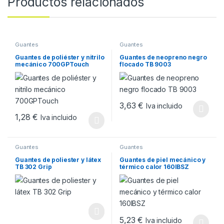
Productos relacionados
Guantes
Guantes
Guantes de poliéster y nitrilo
Guantes de neopreno negro
mecánico 700GPTouch
flocado TB 9003
3,63
€
Iva incluido
Este producto tiene múltiples v
1,28
€
Iva incluido
Este producto tiene múltiples variantes. Las opciones se pueden
Guantes
Guantes
Guantes de poliester y látex
Guantes de piel mecánico y
TB 302 Grip
térmico calor 160IBSZ
5,23
€
Iva incluido