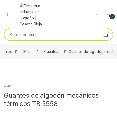
Skip to navigation
Skip to content
0
Buscar por:
Inicio
EPIs
Guantes
Guantes de algodón mecáni
Guantes
Guantes de algodón mecánicos
térmicos TB 5558