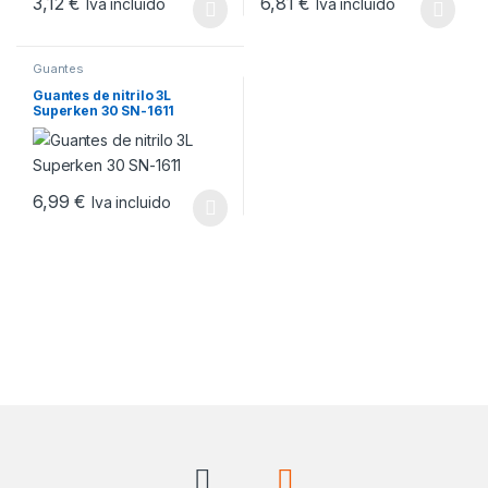
3,12
€
6,81
€
Iva incluido
Iva incluido
Este producto tiene múltiples variantes. Las opciones se pueden
Este producto tiene múltiples v
Guantes
Guantes de nitrilo 3L
Superken 30 SN-1611
6,99
€
Iva incluido
Este producto tiene múltiples variantes. Las opciones se pueden