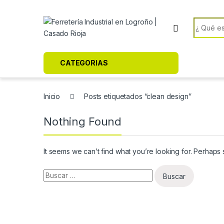
Skip to navigation
Skip to content
Search f
CATEGORIAS
Inicio
Posts etiquetados “clean design”
Nothing Found
It seems we can’t find what you’re looking for. Perhaps
Buscar: