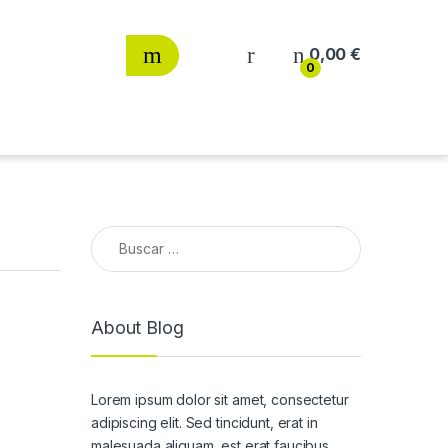
0,00
€
0
Buscar:
About Blog
Lorem ipsum dolor sit amet, consectetur
adipiscing elit. Sed tincidunt, erat in
malesuada aliquam, est erat faucibus