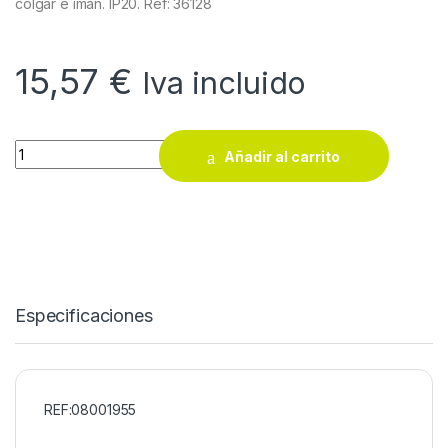
colgar e imán. IP20. Ref: 36128
15,57
€
Iva incluido
Linterna frontal EDM recargable led cob redonda 200lm + con 
Añadir al carrito
Especificaciones
REF:08001955