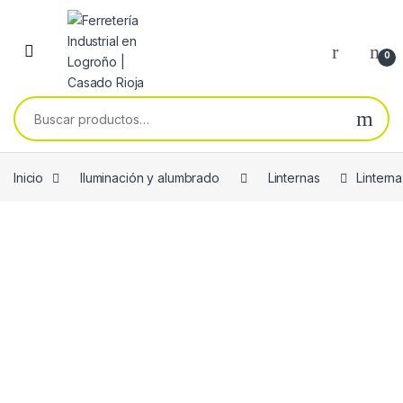
Skip to navigation
Skip to content
0
Buscar por:
Inicio
Iluminación y alumbrado
Linternas
Lintern