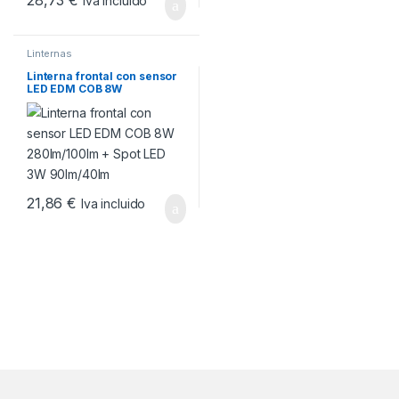
Iva incluido
Linternas
Linterna frontal con sensor
LED EDM COB 8W
280lm/100lm + Spot LED 3W
90lm/40lm
21,86
€
Iva incluido