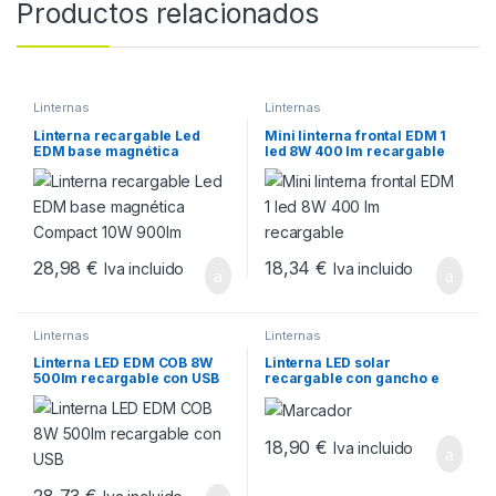
Productos relacionados
Linternas
Linternas
Linterna recargable Led
Mini linterna frontal EDM 1
EDM base magnética
led 8W 400 lm recargable
Compact 10W 900lm
28,98
€
18,34
€
Iva incluido
Iva incluido
Linternas
Linternas
Linterna LED EDM COB 8W
Linterna LED solar
500lm recargable con USB
recargable con gancho e
imán cob 10W 750lm EDM
18,90
€
Iva incluido
28,73
€