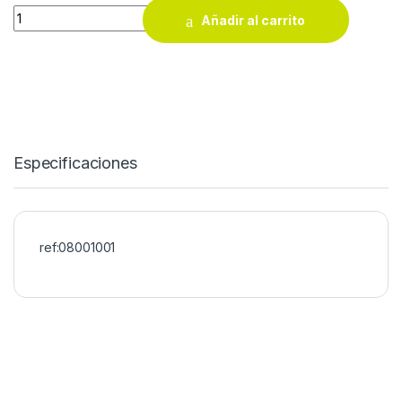
Linterna Led EDM recargable con USB con gancho e imán + s
Añadir al carrito
Especificaciones
ref:08001001