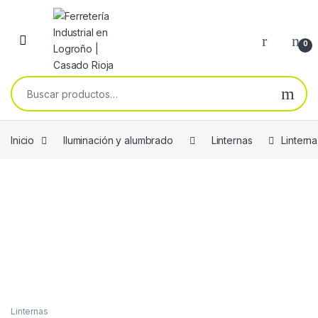
Skip to navigation
Skip to content
0
Buscar por:
Inicio
Iluminación y alumbrado
Linternas
Lintern
Linternas