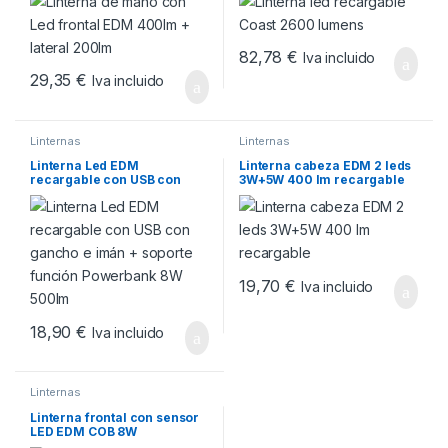
82,78
€
Iva incluido
29,35
€
Iva incluido
Linternas
Linternas
Linterna Led EDM
Linterna cabeza EDM 2 leds
recargable con USB con
3W+5W 400 lm recargable
gancho e imán + soporte
función Powerbank 8W
500lm
19,70
€
Iva incluido
18,90
€
Iva incluido
Linternas
Linterna frontal con sensor
LED EDM COB 8W
280lm/100lm + Spot LED 3W