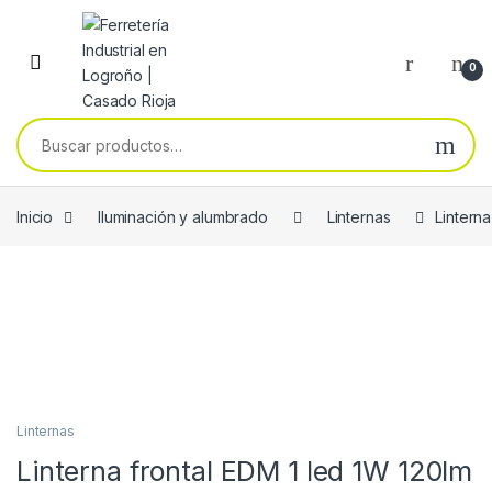
Skip to navigation
Skip to content
0
Buscar por:
Inicio
Iluminación y alumbrado
Linternas
Linterna
Linternas
Linterna frontal EDM 1 led 1W 120lm