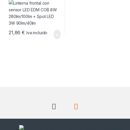
90lm/40lm
21,86
€
Iva incluido