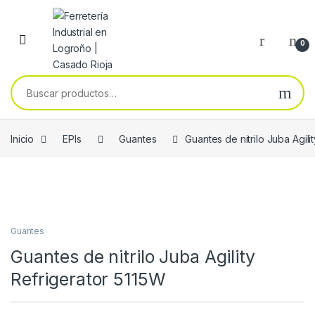
Skip to navigation
Skip to content
0
Buscar por:
Inicio
EPIs
Guantes
Guantes de nitrilo Juba Agili
Guantes
Guantes de nitrilo Juba Agility
Refrigerator 5115W