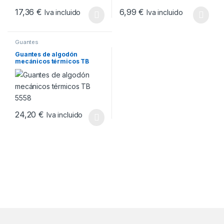
17,36
€
6,99
€
Iva incluido
Iva incluido
Este producto tiene múltiples variantes. Las opciones se pueden
Este producto tiene múltiples v
Guantes
Guantes de algodón
mecánicos térmicos TB
5558
24,20
€
Iva incluido
Este producto tiene múltiples variantes. Las opciones se pueden