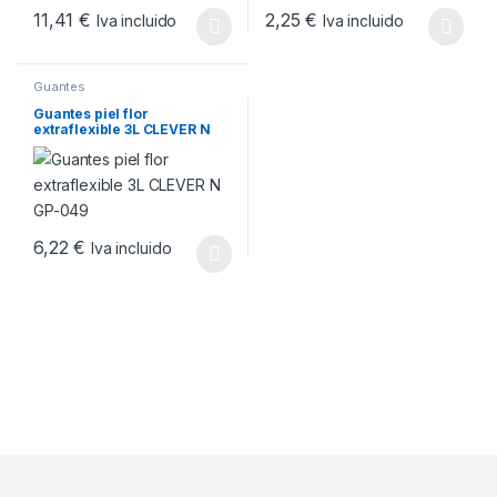
11,41
€
2,25
€
Iva incluido
Iva incluido
Este producto tiene múltiples variantes. Las opciones se pueden
Este producto tiene múltiples v
Guantes
Guantes piel flor
extraflexible 3L CLEVER N
GP-049
6,22
€
Iva incluido
Este producto tiene múltiples variantes. Las opciones se pueden