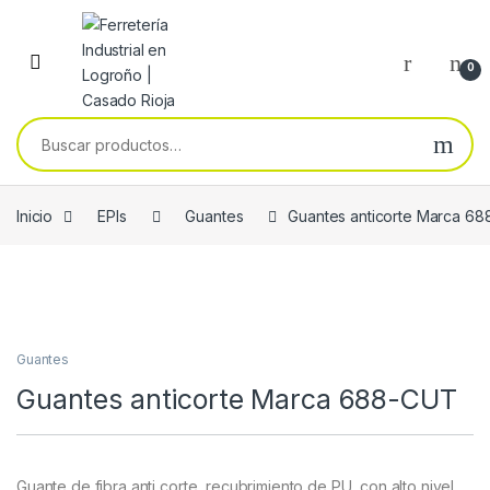
Skip to navigation
Skip to content
0
Buscar por:
Inicio
EPIs
Guantes
Guantes anticorte Marca 6
Guantes
Guantes anticorte Marca 688-CUT
Guante de fibra anti corte, recubrimiento de PU, con alto nivel