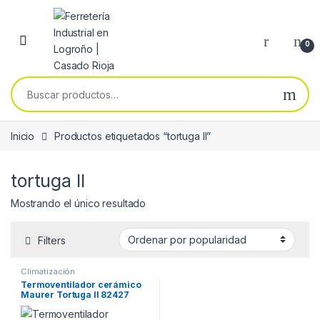
Skip to navigation
Skip to content
0
Buscar por:
Inicio
Productos etiquetados “tortuga II”
tortuga II
Mostrando el único resultado
Filters
Climatización
Termoventilador cerámico
Maurer Tortuga II 82427