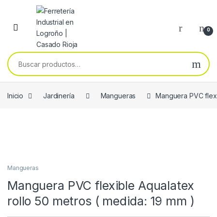
Skip to navigation
Skip to content
0
Buscar por:
Inicio
Jardinería
Mangueras
Manguera PVC flexi
Mangueras
Manguera PVC flexible Aqualatex
rollo 50 metros ( medida: 19 mm )