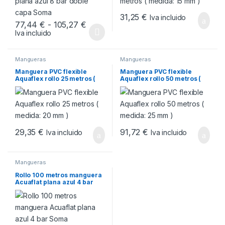
31,25
€
Iva incluido
Rango de precios: desde 77,44 € has
77,44
€
-
105,27
€
Iva incluido
Este producto tiene múltiples variantes. Las opciones se pueden
Mangueras
Mangueras
Manguera PVC flexible
Manguera PVC flexible
Aquaflex rollo 25 metros (
Aquaflex rollo 50 metros (
medida: 20 mm )
medida: 25 mm )
29,35
€
91,72
€
Iva incluido
Iva incluido
Mangueras
Rollo 100 metros manguera
Acuaflat plana azul 4 bar
Soma