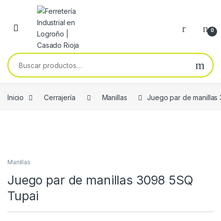
Skip to navigation
Skip to content
0
Buscar por:
Inicio
Cerrajería
Manillas
Juego par de manillas
Manillas
Juego par de manillas 3098 5SQ
Tupai