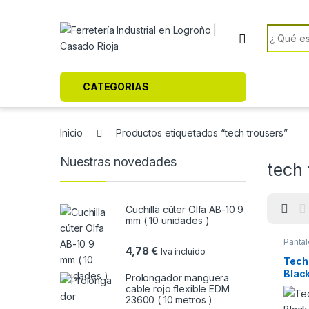
Skip to navigation
Skip to content
Search f
CATEGORIAS
Inicio
Productos etiquetados “tech trousers”
Nuestras novedades
tech 
Cuchilla cúter Olfa AB-10 9
mm ( 10 unidades )
Panta
4,78
€
Iva incluido
Tech
Blac
Prolongador manguera
cable rojo flexible EDM
23600 ( 10 metros )