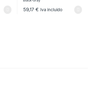
59,17
€
Iva incluido
Este producto tiene múltiples variantes. Las opciones
 la página de producto