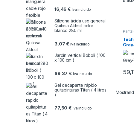
16,46
€
Iva incluido
Silicona ácida uso general
Quilosa Aklesil color
blanco 280 ml
Panta
Tech
3,07
€
Iva incluido
Grey
Jardín vertical Bóboli ( 100
x 100 cm )
59,
69,37
€
Iva incluido
Este 
Gel decapante rápido
quitapinturas Titan ( 4 litros
Mostrand
)
77,50
€
Iva incluido