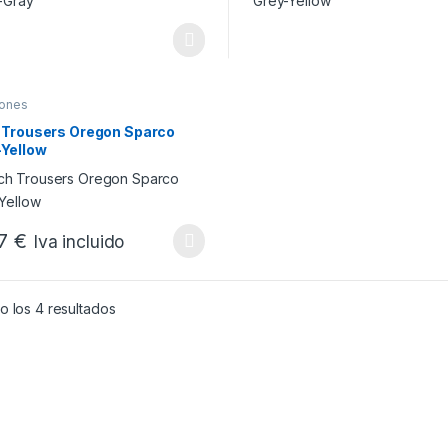
lones
 Trousers Oregon Sparco
-Yellow
17
€
Iva incluido
producto tiene múltiples variantes. Las opciones se pueden elegir en
Ordenado por popularidad
o los 4 resultados