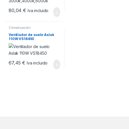
80,04
€
Iva incluido
Climatización
Ventilador de suelo Aslak
110W VS18450
67,45
€
Iva incluido