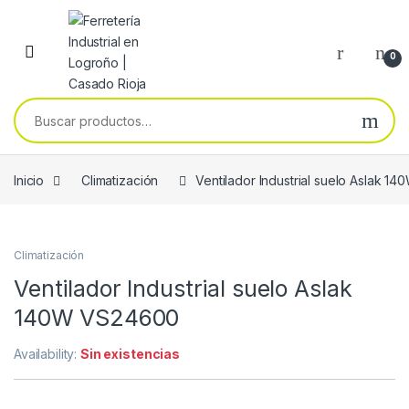
Skip to navigation
Skip to content
0
Buscar por:
Inicio
Climatización
Ventilador Industrial suelo Aslak 
Climatización
Ventilador Industrial suelo Aslak
140W VS24600
Availability:
Sin existencias