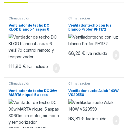
Climatización
Climatización
Ventilador de techo DC
Ventilador techo con luz
KLOD blanco 4 aspas 6
blanco Profer PH1172
vel.117d control remoto y
temporizador
68,26
€
Iva incluido
111,80
€
Iva incluido
Climatización
Climatización
Ventilador de techo DC 36w
Ventilador suelo Aslak 140W
MARTA niquel 5 aspas
VS20550
3060lm c.remoto , memoria
y temporizador
3000k,4000k,6000k
98,81
€
Iva incluido