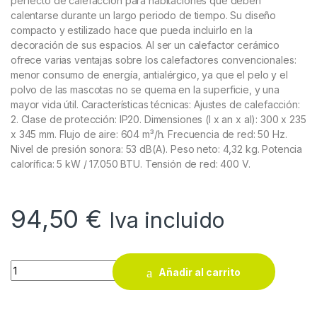
perfecto de calefacción para habitaciones que deben
calentarse durante un largo periodo de tiempo. Su diseño
compacto y estilizado hace que pueda incluirlo en la
decoración de sus espacios. Al ser un calefactor cerámico
ofrece varias ventajas sobre los calefactores convencionales:
menor consumo de energía, antialérgico, ya que el pelo y el
polvo de las mascotas no se quema en la superficie, y una
mayor vida útil. Características técnicas: Ajustes de calefacción:
2. Clase de protección: IP20. Dimensiones (l x an x al): 300 x 235
x 345 mm. Flujo de aire: 604 m³/h. Frecuencia de red: 50 Hz.
Nivel de presión sonora: 53 dB(A). Peso neto: 4,32 kg. Potencia
calorífica: 5 kW / 17.050 BTU. Tensión de red: 400 V.
94,50
€
Iva incluido
Calefactor eléctrico Aslak EHG 5 P cerámico quantity
Añadir al carrito