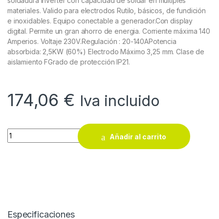
soldadura inverter con capacidad de soldar en multiples
materiales. Valido para electrodos Rutilo, básicos, de fundición
e inoxidables. Equipo conectable a generador.Con display
digital. Permite un gran ahorro de energia. Corriente máxima 140
Amperios. Voltaje 230V.Regulación : 20-140APotencia
absorbida: 2,5KW (60%) Electrodo Máximo 3,25 mm. Clase de
aislamiento FGrado de protección IP21.
174,06
€
Iva incluido
Equipo para soldadura Inverter Cevik Evolution 180 quantity
Añadir al carrito
Especificaciones