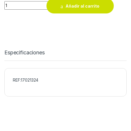
Grupo para soldadura Mini Inverter +M 145A Cevik quantity
Añadir al carrito
Especificaciones
REF:17021324