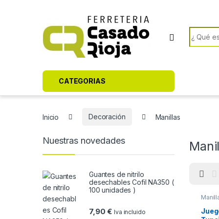
Skip to navigation
Skip to content
Search f
CATEGORIAS
Inicio
Decoración
Manillas
Nuestras novedades
Manil
Guantes de nitrilo
desechables Cofil NA350 (
100 unidades )
Manill
Jueg
7,90
€
Iva incluido