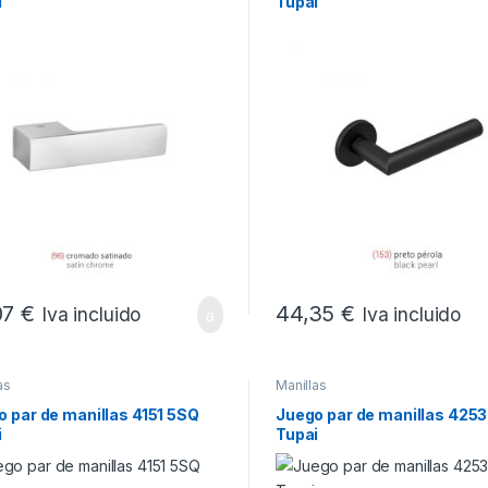
i
Tupai
07
€
44,35
€
Iva incluido
Iva incluido
as
Manillas
 par de manillas 4151 5SQ
Juego par de manillas 425
i
Tupai