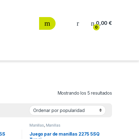
0,00
€
0
Ordenado por
Mostrando los 5 resultados
Manillas
,
Manillas
 5S
Juego par de manillas 2275 5SQ