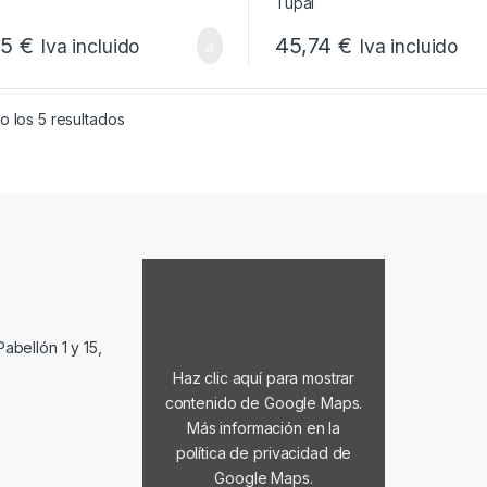
05
€
45,74
€
Iva incluido
Iva incluido
Ordenado por popularidad
 los 5 resultados
Mostrar contenido de Google Maps
abellón 1 y 15,
Haz clic aquí para mostrar
contenido de Google Maps.
Más información en la
política de privacidad de
Google Maps
.