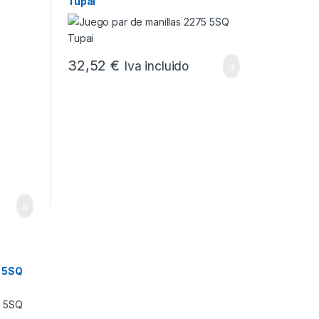
Tupai
32,52
€
Iva incluido
3 5SQ