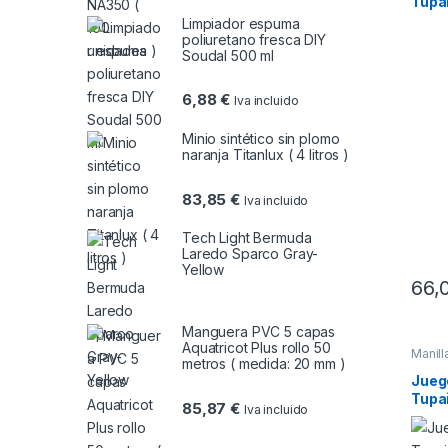
Tupa
Limpiador espuma
poliuretano fresca DIY
Soudal 500 ml
6,88
€
Iva incluido
Minio sintético sin plomo
naranja Titanlux ( 4 litros )
83,85
€
Iva incluido
Tech Light Bermuda
Laredo Sparco Gray-
Yellow
66,
Manguera PVC 5 capas
Aquatricot Plus rollo 50
Manill
metros ( medida: 20 mm )
Juego
Tupa
85,87
€
Iva incluido