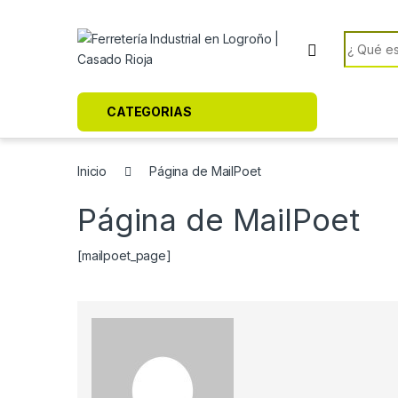
Skip to navigation
Skip to content
Search f
CATEGORIAS
Inicio
Página de MailPoet
Página de MailPoet
[mailpoet_page]