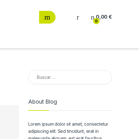
0,00
€
0
Buscar:
About Blog
Lorem ipsum dolor sit amet, consectetur
adipiscing elit. Sed tincidunt, erat in
malesuada aliquam, est erat faucibus