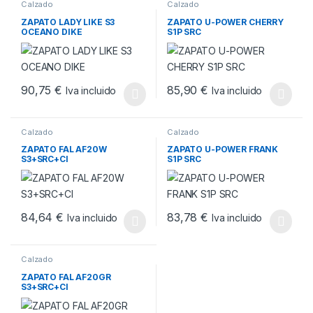
Calzado
Calzado
ZAPATO LADY LIKE S3
ZAPATO U-POWER CHERRY
OCEANO DIKE
S1P SRC
90,75
€
85,90
€
Iva incluido
Iva incluido
Este producto tiene múltiples variantes. Las opciones se pueden
Este producto tiene múltiples v
Calzado
Calzado
ZAPATO FAL AF20W
ZAPATO U-POWER FRANK
S3+SRC+CI
S1P SRC
84,64
€
83,78
€
Iva incluido
Iva incluido
Este producto tiene múltiples variantes. Las opciones se pueden
Este producto tiene múltiples v
Calzado
ZAPATO FAL AF20GR
S3+SRC+CI