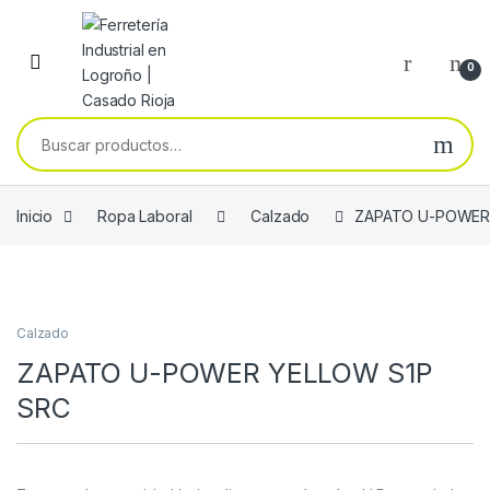
Skip to navigation
Skip to content
0
Buscar por:
Inicio
Ropa Laboral
Calzado
ZAPATO U-POWER
Calzado
ZAPATO U-POWER YELLOW S1P
SRC