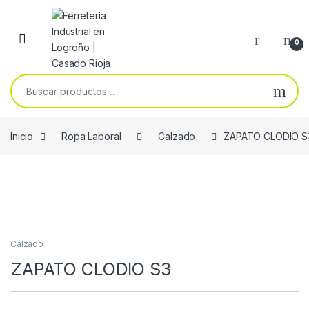
Skip to navigation
Skip to content
0
Buscar por:
Inicio
Ropa Laboral
Calzado
ZAPATO CLODIO S
Calzado
ZAPATO CLODIO S3