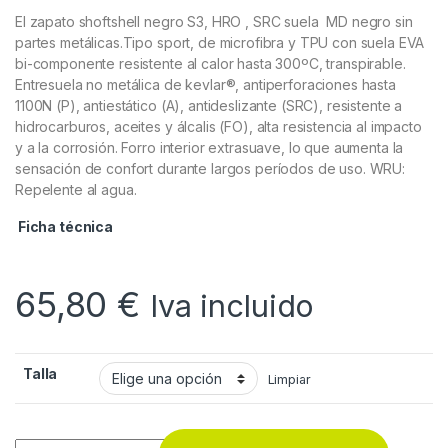
El zapato shoftshell negro S3, HRO , SRC suela MD negro sin
partes metálicas.Tipo sport, de microfibra y TPU con suela EVA
bi-componente resistente al calor hasta 300ºC, transpirable.
Entresuela no metálica de kevlar®, antiperforaciones hasta
1100N (P), antiestático (A), antideslizante (SRC), resistente a
hidrocarburos, aceites y álcalis (FO), alta resistencia al impacto
y a la corrosión. Forro interior extrasuave, lo que aumenta la
sensación de confort durante largos períodos de uso. WRU:
Repelente al agua.
Ficha técnica
65,80
€
Iva incluido
Talla
Limpiar
ZAPATO CLODIO S3 quantity