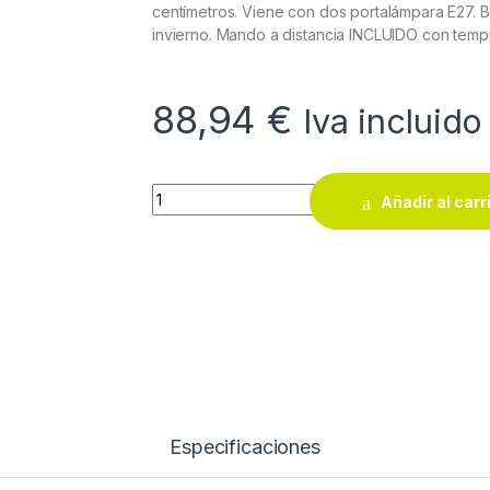
centímetros. Viene con dos portalámpara E27. Bo
invierno. Mando a distancia INCLUIDO con tempo
88,94
€
Iva incluido
Ventilador de techo DC SOFIA blanco 4 aspa
Añadir al carr
Especificaciones