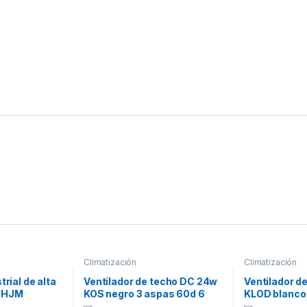
Climatización
Climatización
trial de alta
Ventilador de techo DC 24w
Ventilador d
3 HJM
KOS negro 3 aspas 60d 6
KLOD blanco
vel. 2390lm 3000-4500-
vel.117d cont