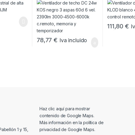
6000k c.remoto, memoria y
temporizado
temporizador
111,80
€
I
78,77
€
Iva incluido
Mostrar contenido de Google Maps
Haz clic aquí para mostrar
contenido de Google Maps.
Más información en la
política de
privacidad de Google Maps
.
abellón 1 y 15,