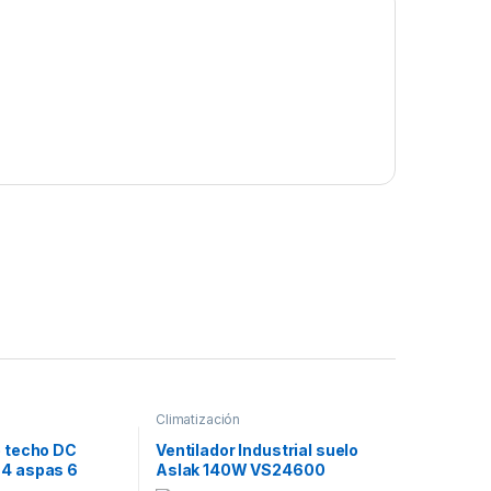
Climatización
e techo DC
Ventilador Industrial suelo
 4 aspas 6
Aslak 140W VS24600
rol remoto y