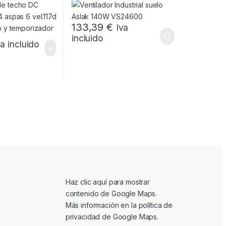
r
133,39
€
Iva
incluido
va incluido
Mostrar contenido de Google Maps
Haz clic aquí para mostrar
contenido de Google Maps.
Más información en la
política de
privacidad de Google Maps
.