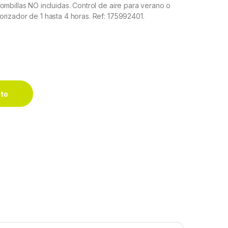
mbillas NO incluidas. Control de aire para verano o
rizador de 1 hasta 4 horas. Ref: 175992401.
s 40x107d control remoto y temporizador quantity
ito