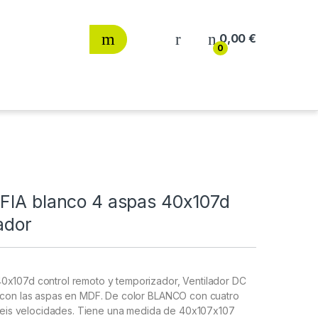
0,00
€
0
OFIA blanco 4 aspas 40x107d
ador
0x107d control remoto y temporizador, Ventilador DC
o con las aspas en MDF. De color BLANCO con cuatro
is velocidades. Tiene una medida de 40x107x107