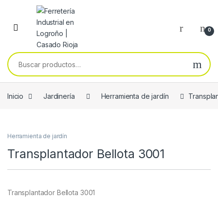
Skip to navigation
Skip to content
0
Buscar por:
Inicio
Jardinería
Herramienta de jardín
Transplan
Herramienta de jardín
Transplantador Bellota 3001
Transplantador Bellota 3001