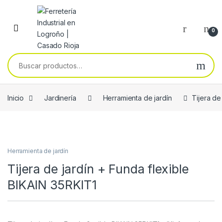
Skip to navigation
Skip to content
0
Buscar por:
Inicio
Jardinería
Herramienta de jardín
Tijera de
Herramienta de jardín
Tijera de jardín + Funda flexible
BIKAIN 35RKIT1