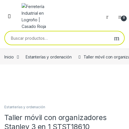
Skip to navigation
Skip to content
0
Buscar por:
Inicio
Estanterías y ordenación
Taller móvil con organi
Estanterías y ordenación
Taller móvil con organizadores
Stanley 3 en 1 STST18610