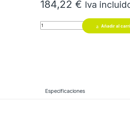
184,22
€
Iva incluid
Armario bajo Pro Series Arshelving quantity
Añadir al carr
Especificaciones