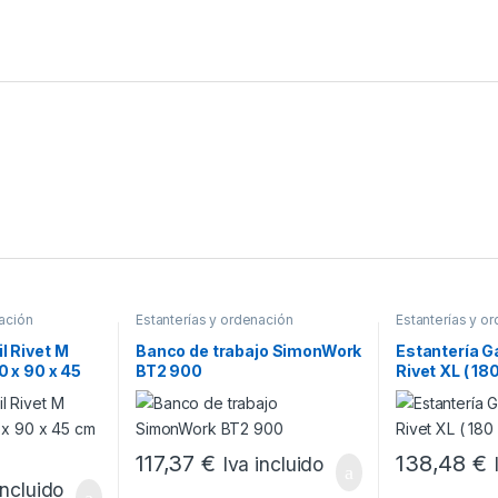
nación
Estanterías y ordenación
Estanterías y o
l Rivet M
Banco de trabajo SimonWork
Estantería G
0 x 90 x 45
BT2 900
Rivet XL ( 18
117,37
€
138,48
€
Iva incluido
incluido