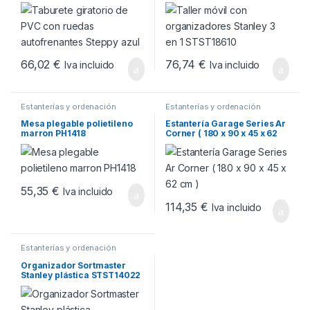
Steppy azul
STST18610
66,02
€
76,74
€
Iva incluido
Iva incluido
Estanterías y ordenación
Estanterías y ordenación
Mesa plegable polietileno
Estantería Garage Series Ar
marron PH1418
Corner ( 180 x 90 x 45 x 62
cm )
55,35
€
Iva incluido
114,35
€
Iva incluido
Estanterías y ordenación
Organizador Sortmaster
Stanley plástica STST14022