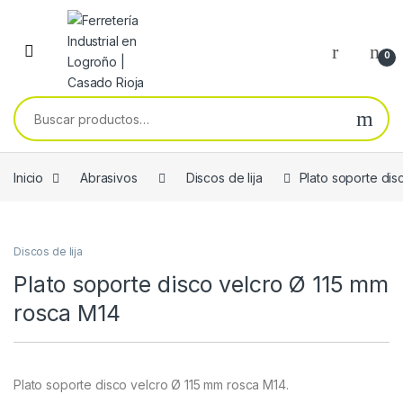
Skip to navigation
Skip to content
0
Buscar por:
Inicio
Abrasivos
Discos de lija
Plato soporte dis
Discos de lija
Plato soporte disco velcro Ø 115 mm
rosca M14
Plato soporte disco velcro Ø 115 mm rosca M14.