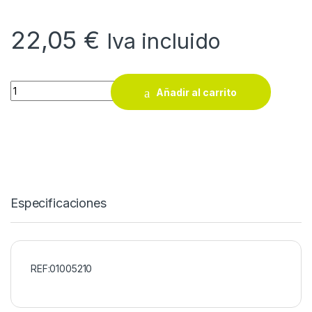
22,05
€
Iva incluido
Plato soporte disco velcro Ø 115 mm rosca M14 quantity
Añadir al carrito
Especificaciones
REF:01005210