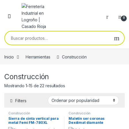
Skip to navigation
Skip to content
0
Buscar por:
Inicio
Herramientas
Construcción
Construcción
Ordenado por popularidad
Mostrando 1–15 de 22 resultados
Filters
Construcción
Construcción
Sierra de cinta vertical para
Maletín ser coronas
metal Femi FM-780XL
Dexdimat diamante
posicionado y DPCD