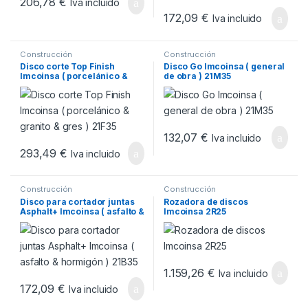
206,78
€
Iva incluido
172,09
€
Iva incluido
Construcción
Construcción
Disco corte Top Finish
Disco Go Imcoinsa ( general
Imcoinsa ( porcelánico &
de obra ) 21M35
granito & gres ) 21F35
132,07
€
Iva incluido
293,49
€
Iva incluido
Construcción
Construcción
Disco para cortador juntas
Rozadora de discos
Asphalt+ Imcoinsa ( asfalto &
Imcoinsa 2R25
hormigón ) 21B35
1.159,26
€
Iva incluido
172,09
€
Iva incluido