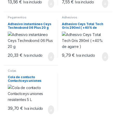
13,56
€
7,55
€
Iva incluido
Iva incluido
Pegamentos
Adhesivos
Adhesivo instantáneo Ceys
Adhesivo Ceys Total Tech
Technobond 06 Plus 20 g
Gris 290ml ( +40% de
agarre )
20,33
€
9,79
€
Iva incluido
Iva incluido
Colas
Cola de contacto
Contactceys uniones
resistentes 5 L
39,70
€
Iva incluido