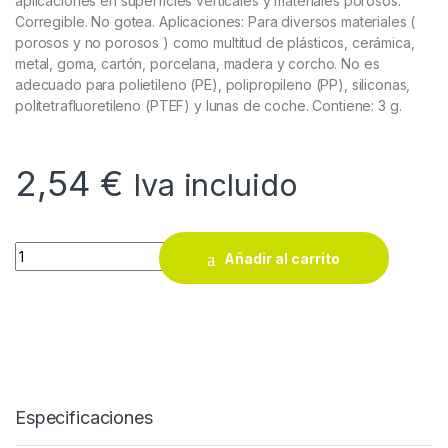
aplicaciones en superficies verticales y materiales porosos.
Corregible. No gotea. Aplicaciones: Para diversos materiales (
porosos y no porosos ) como multitud de plásticos, cerámica,
metal, goma, cartón, porcelana, madera y corcho. No es
adecuado para polietileno (PE), polipropileno (PP), siliconas,
politetrafluoretileno (PTEF) y lunas de coche. Contiene: 3 g.
2,54
€
Iva incluido
Pegamento adhesivo Imedio Super Rápido 3g quantity
Añadir al carrito
Especificaciones