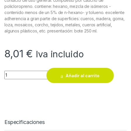
contacto de uso general. compuesto por caucho de
policloropreno. contiene: hexano, mezcla de isómeros -
contenido menos de un 5% de n-hexano- y tolueno. excelente
adherencia a gran parte de superficies: cueros, madera, goma,
loza, mosaicos, corcho, tejidos, metales, cueros artificial,
algunos plásticos, etc. presentación: bote 250 ml.
8,01
€
Iva incluido
Adhesivo de contacto Gomafer G-200 1 litro quantity
Añadir al carrito
Especificaciones